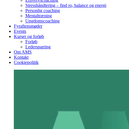
Erhvervscoaching
Stresshåndtering – find ro, balance og energi
Personlig coaching
Mentaltræning
Ungdomscoaching
Fyraftensmøder
Events
Kurser og forløb
Forløb
Ledersparring
Om AMS
Kontakt
Cookiepolitik