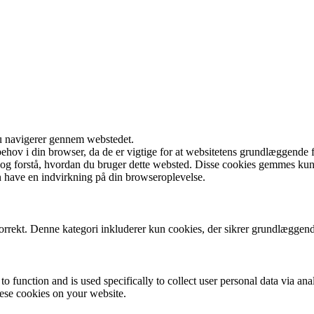
du navigerer gennem webstedet.
behov i din browser, da de er vigtige for at websitetens grundlæggende 
e og forstå, hvordan du bruger dette websted. Disse cookies gemmes ku
n have en indvirkning på din browseroplevelse.
korrekt. Denne kategori inkluderer kun cookies, der sikrer grundlæggend
to function and is used specifically to collect user personal data via a
hese cookies on your website.