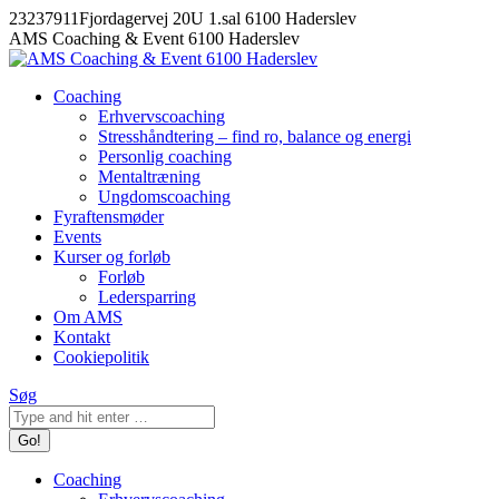
Skip
23237911
Fjordagervej 20U 1.sal 6100 Haderslev
to
Facebook
AMS Coaching & Event 6100 Haderslev
content
Coaching
Erhvervscoaching
Stresshåndtering – find ro, balance og energi
Personlig coaching
Mentaltræning
Ungdomscoaching
Fyraftensmøder
Events
Kurser og forløb
Forløb
Ledersparring
Om AMS
Kontakt
Cookiepolitik
Search:
Søg
Coaching