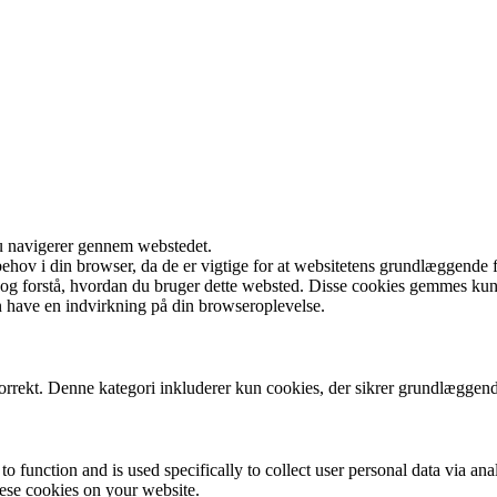
du navigerer gennem webstedet.
behov i din browser, da de er vigtige for at websitetens grundlæggende 
e og forstå, hvordan du bruger dette websted. Disse cookies gemmes ku
n have en indvirkning på din browseroplevelse.
korrekt. Denne kategori inkluderer kun cookies, der sikrer grundlæggend
to function and is used specifically to collect user personal data via a
hese cookies on your website.