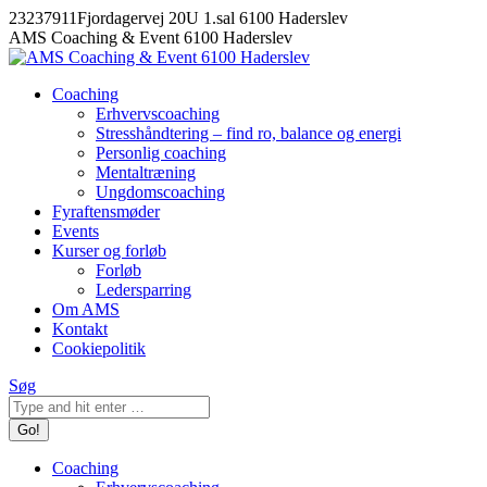
Skip
23237911
Fjordagervej 20U 1.sal 6100 Haderslev
to
Facebook
AMS Coaching & Event 6100 Haderslev
content
Coaching
Erhvervscoaching
Stresshåndtering – find ro, balance og energi
Personlig coaching
Mentaltræning
Ungdomscoaching
Fyraftensmøder
Events
Kurser og forløb
Forløb
Ledersparring
Om AMS
Kontakt
Cookiepolitik
Search:
Søg
Coaching