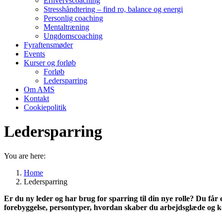
Erhvervscoaching
Stresshåndtering – find ro, balance og energi
Personlig coaching
Mentaltræning
Ungdomscoaching
Fyraftensmøder
Events
Kurser og forløb
Forløb
Ledersparring
Om AMS
Kontakt
Cookiepolitik
Ledersparring
You are here:
Home
Ledersparring
Er du ny leder og har brug for sparring til din nye rolle? Du får 
forebyggelse, persontyper, hvordan skaber du arbejdsglæde og