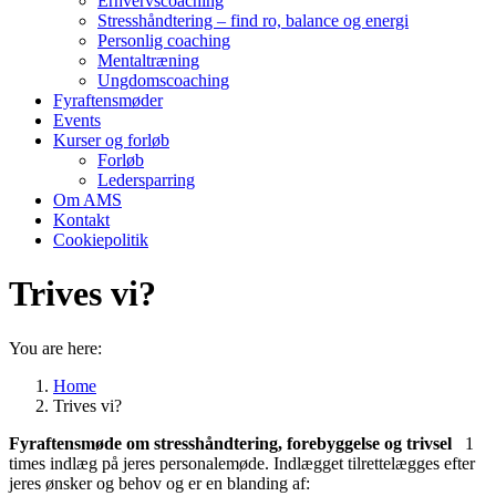
Erhvervscoaching
Stresshåndtering – find ro, balance og energi
Personlig coaching
Mentaltræning
Ungdomscoaching
Fyraftensmøder
Events
Kurser og forløb
Forløb
Ledersparring
Om AMS
Kontakt
Cookiepolitik
Trives vi?
You are here:
Home
Trives vi?
Fyraftensmøde om stresshåndtering, forebyggelse og trivsel
1
times indlæg på jeres personalemøde. Indlægget tilrettelægges efter
jeres ønsker og behov og er en blanding af: