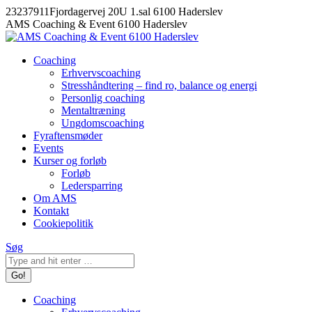
Skip
23237911
Fjordagervej 20U 1.sal 6100 Haderslev
to
Facebook
AMS Coaching & Event 6100 Haderslev
content
Coaching
Erhvervscoaching
Stresshåndtering – find ro, balance og energi
Personlig coaching
Mentaltræning
Ungdomscoaching
Fyraftensmøder
Events
Kurser og forløb
Forløb
Ledersparring
Om AMS
Kontakt
Cookiepolitik
Search:
Søg
Coaching